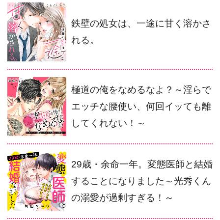
鉄壁の処女は、一途に甘く溶かさ
れる。
極道の俺をなめるなよ？～淫らで
エッチな腰使い、何回イッても離
してくれない！～
29歳・余命一年。変態医師と結婚
することになりました～光秀くん
の溺愛が過剰すぎる！～