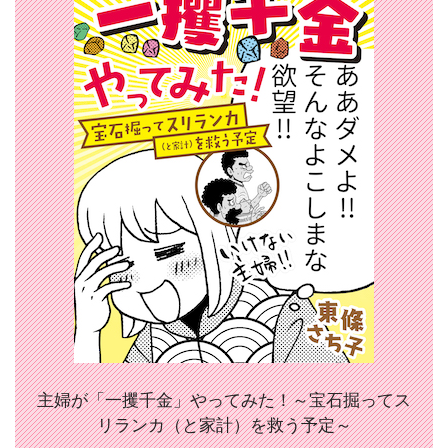
主婦が「一攫千金」やってみた！～宝石掘ってス
リランカ（と家計）を救う予定～