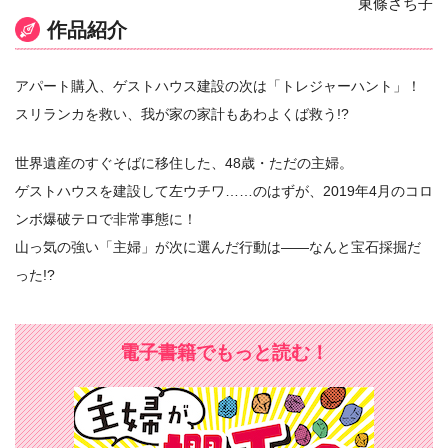
東條さち子
作品紹介
アパート購入、ゲストハウス建設の次は「トレジャーハント」！
スリランカを救い、我が家の家計もあわよくば救う!?
世界遺産のすぐそばに移住した、48歳・ただの主婦。
ゲストハウスを建設して左ウチワ……のはずが、2019年4月のコロ
ンボ爆破テロで非常事態に！
山っ気の強い「主婦」が次に選んだ行動は――なんと宝石採掘だ
った!?
電子書籍でもっと読む！