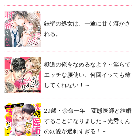
鉄壁の処女は、一途に甘く溶かさ
れる。
極道の俺をなめるなよ？～淫らで
エッチな腰使い、何回イッても離
してくれない！～
29歳・余命一年。変態医師と結婚
することになりました～光秀くん
の溺愛が過剰すぎる！～