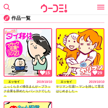
作品一覧
15
29
エッセイ
2019/10/10
エッセイ
2019/10/10
ふっくらタイ移住まんが～ブラッ
ヤリマン引退!～マンを持して育児
ク企業を辞めたらバンコクでした
はじめました～
～