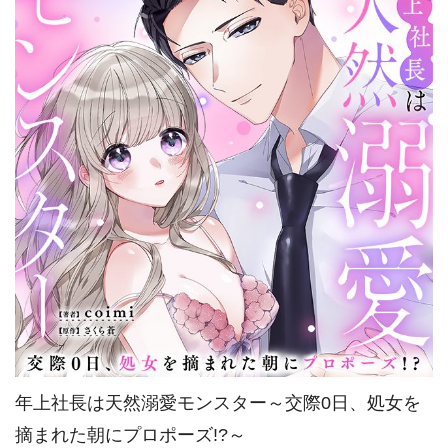
年上社長は天然溺愛モンスター～交際0日、処女を
摘まれた朝にプロポーズ!?～