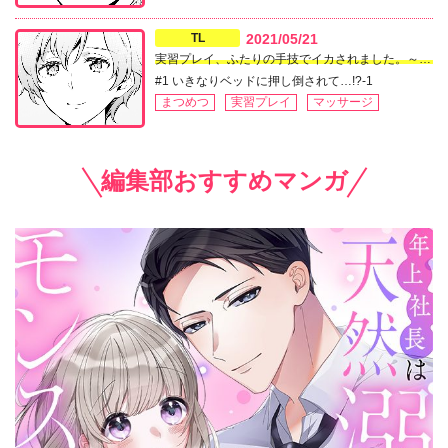
TL
2021/05/21
実習プレイ、ふたりの手技でイカされました。～バレたらイケない絶頂性感マッサージ～
#1 いきなりベッドに押し倒されて…!?-1
まつめつ
実習プレイ
マッサージ
編集部おすすめマンガ