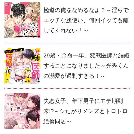
極道の俺をなめるなよ？～淫らで
エッチな腰使い、何回イッても離
してくれない！～
29歳・余命一年。変態医師と結婚
することになりました～光秀くん
の溺愛が過剰すぎる！～
失恋女子、年下男子にモテ期到
来!?～シたがりメンズとトロトロ
絶倫同居～