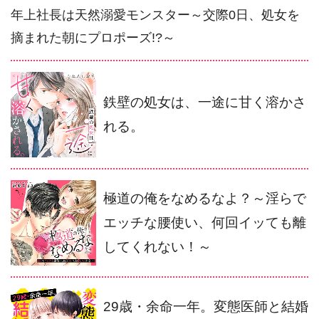
年上社長は天然溺愛モンスター～交際0日、処女を
摘まれた朝にプロポーズ!?～
鉄壁の処女は、一途に甘く溶かさ
れる。
極道の俺をなめるなよ？～淫らで
エッチな腰使い、何回イッても離
してくれない！～
29歳・余命一年。変態医師と結婚