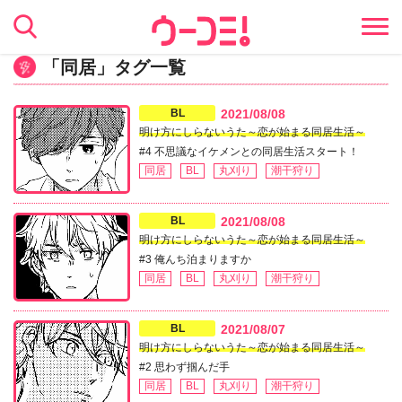
「同居」タグ一覧
BL
2021/08/08
明け方にしらないうた～恋が始まる同居生活～
#4 不思議なイケメンとの同居生活スタート！
同居
BL
丸刈り
潮干狩り
BL
2021/08/08
明け方にしらないうた～恋が始まる同居生活～
#3 俺んち泊まりますか
同居
BL
丸刈り
潮干狩り
BL
2021/08/07
明け方にしらないうた～恋が始まる同居生活～
#2 思わず掴んだ手
同居
BL
丸刈り
潮干狩り