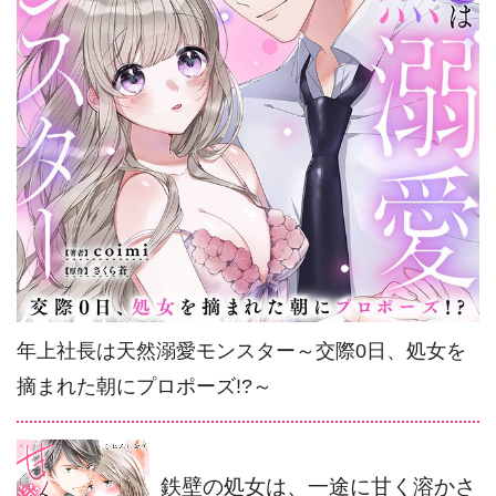
年上社長は天然溺愛モンスター～交際0日、処女を
摘まれた朝にプロポーズ!?～
鉄壁の処女は、一途に甘く溶かさ