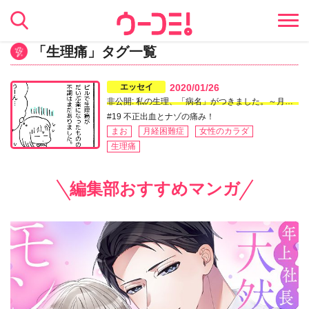
「生理痛」タグ一覧
エッセイ
2020/01/26
非公開: 私の生理、「病名」がつきました。～月経困難症、ピルに漢方あれこれ5年試してみたら～
#19 不正出血とナゾの痛み！
まお
月経困難症
女性のカラダ
生理痛
編集部おすすめマンガ