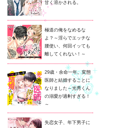
甘く溶かされる。
極道の俺をなめるな
よ？～淫らでエッチな
腰使い、何回イッても
離してくれない！～
29歳・余命一年。変態
医師と結婚することに
なりました～光秀くん
の溺愛が過剰すぎる！
～
失恋女子、年下男子に