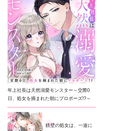
年上社長は天然溺愛モンスター～交際0
日、処女を摘まれた朝にプロポーズ!?～
鉄壁の処女は、一途に