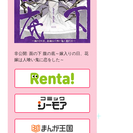
非公開: 面の下 腹の底～嫁入りの日、花
嫁は人喰い鬼に恋をした～