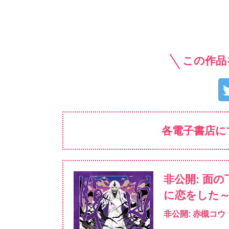
この作品
各電子書店に
非公開: 面
に恋をした
非公開: 赤槻コウ