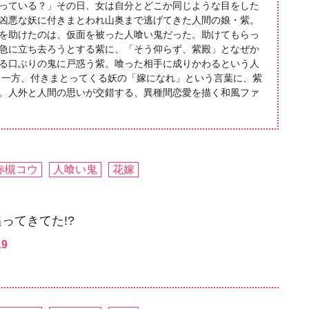
っている？」その日、女は自分とどこか同じような目をした
凶悪な妖に付きまとわれ山奥まで逃げてきた人間の娘・紫。
を助けたのは、仮面を被った人喰い鬼だった。助けてもらっ
急に立ち去ろうとする紫に、「そう仰らず、紫殿」となぜか
る口ぶりの鬼に戸惑う紫。喰った相手に成りかわるという人
 一方、付きまとってくる妖の「嫁になれ」という言葉に、紫
。人外と人間の思いが交錯する、異種間恋愛を描く和風ファ
赤槻コウ
人喰い鬼
花嫁
ってきてた!?
19