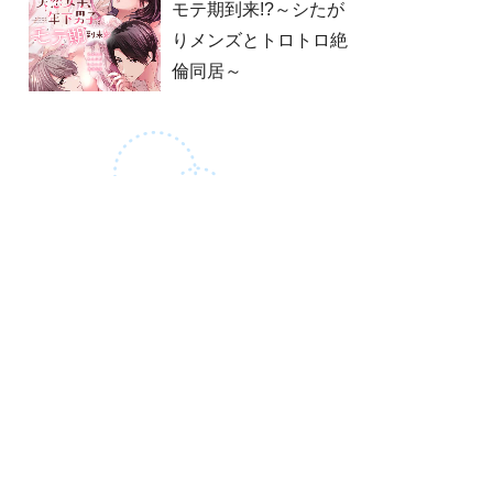
モテ期到来!?～シたが
りメンズとトロトロ絶
倫同居～