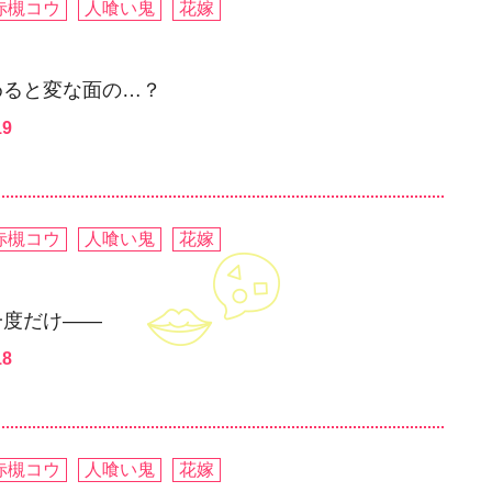
赤槻コウ
人喰い鬼
花嫁
めると変な面の…？
19
赤槻コウ
人喰い鬼
花嫁
一度だけ――
18
赤槻コウ
人喰い鬼
花嫁