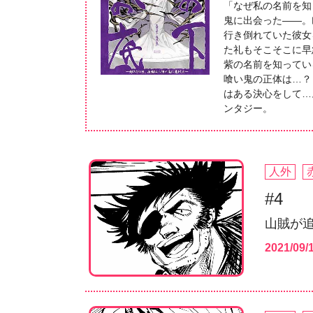
「なぜ私の名前を知
鬼に出会った――。
行き倒れていた彼女
た礼もそこそこに早
紫の名前を知ってい
喰い鬼の正体は…？
はある決心をして…
ンタジー。
人外
#4
山賊が追
2021/09/