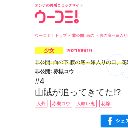
オンナの共感コミックサイト
ウーコミ！トップ
非公開: 面の下 腹の底～嫁入
少女
2021/09/19
非公開: 面の下 腹の底～嫁入りの日、
非公開: 赤槻コウ
#4
山賊が追ってきてた!?
人外
赤槻コウ
人喰い鬼
花嫁