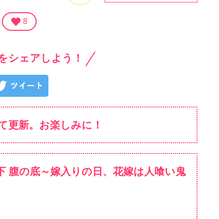
8
をシェアしよう！
て更新。お楽しみに！
の下 腹の底～嫁入りの日、花嫁は人喰い鬼
～