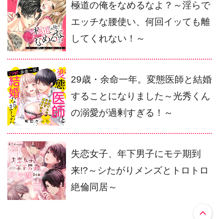
極道の俺をなめるなよ？～淫らで
エッチな腰使い、何回イッても離
してくれない！～
29歳・余命一年。変態医師と結婚
することになりました～光秀くん
の溺愛が過剰すぎる！～
失恋女子、年下男子にモテ期到
来!?～シたがりメンズとトロトロ
絶倫同居～