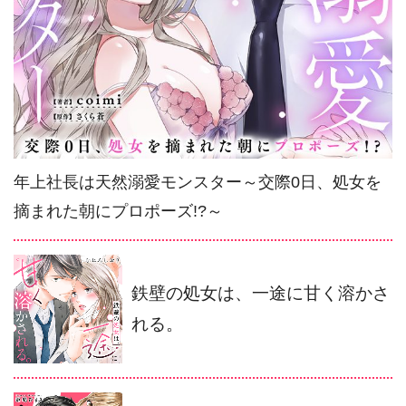
年上社長は天然溺愛モンスター～交際0日、処女を
摘まれた朝にプロポーズ!?～
鉄壁の処女は、一途に甘く溶かさ
れる。