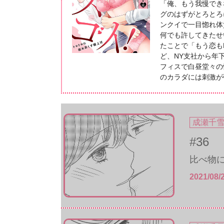
「俺、もう我慢でき
グのはずがとろとろ
ンクイで一目惚れ体
何でも許してきたせ
たことで「もう恋も
ど、NY支社から年
フィスで白昼堂々の
のカラダには刺激が
成瀬千
#36
比べ物に
2021/08/