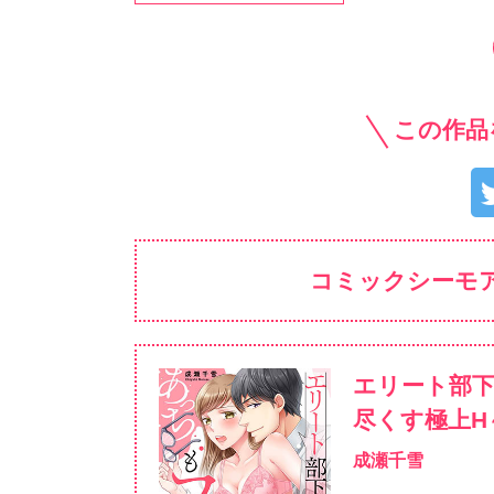
この作品
コミックシーモ
エリート部
尽くす極上H
成瀬千雪