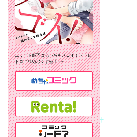
エリート部下はあっちもスゴイ！～トロ
トロに舐め尽くす極上H～