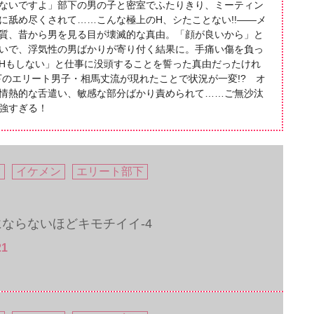
ないですよ」部下の男の子と密室でふたりきり、ミーティン
に舐め尽くされて……こんな極上のH、シたことない!!――メ
質、昔から男を見る目が壊滅的な真由。「顔が良いから」と
いで、浮気性の男ばかりが寄り付く結果に。手痛い傷を負っ
Hもしない」と仕事に没頭することを誓った真由だったけれ
下のエリート男子・相馬丈流が現れたことで状況が一変!? オ
情熱的な舌遣い、敏感な部分ばかり責められて……ご無沙汰
強すぎる！
雪
イケメン
エリート部下
ならないほどキモチイイ-4
21