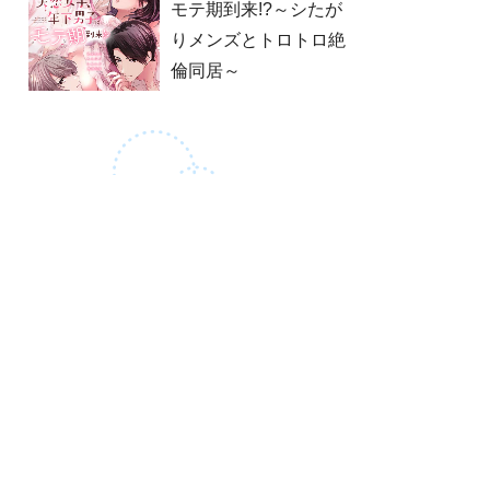
モテ期到来!?～シたが
りメンズとトロトロ絶
倫同居～