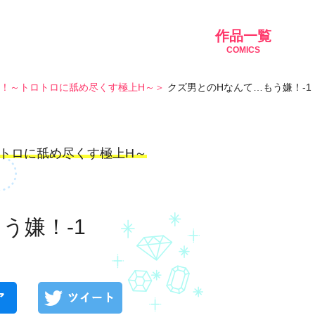
作品一覧
COMICS
！～トロトロに舐め尽くす極上H～
クズ男とのHなんて…もう嫌！-1
トロに舐め尽くす極上H～
う嫌！-1