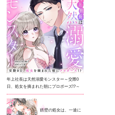
年上社長は天然溺愛モンスター～交際0
日、処女を摘まれた朝にプロポーズ!?～
鉄壁の処女は、一途に