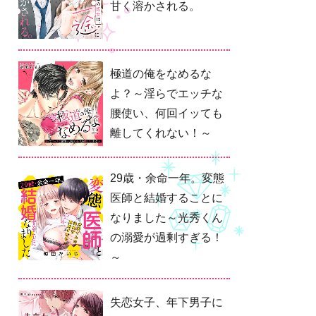
甘く溶かされる。
極道の俺をなめるな
よ？～淫らでエッチな
腰使い、何回イッても
離してくれない！～
29歳・余命一年。変態
医師と結婚することに
なりました～光秀くん
の溺愛が過剰すぎる！
～
失恋女子、年下男子に