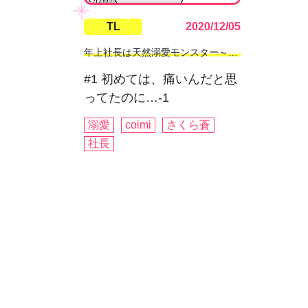
TL
2020/12/05
年上社長は天然溺愛モンスター～交際0日、処女を摘まれた朝にプロポーズ!?～
#1 初めては、痛いんだと思
ってたのに…-1
溺愛
coimi
さくら蒼
社長