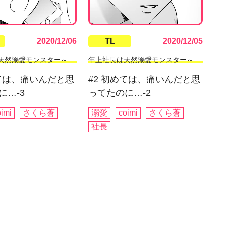
2020/12/06
TL
2020/12/05
年上社長は天然溺愛モンスター～交際0日、処女を摘まれた朝にプロポーズ!?～
年上社長は天然溺愛モンスター～交際0日、処女を摘まれた朝にプロポーズ!?～
めては、痛いんだと思
#2 初めては、痛いんだと思
に…-3
ってたのに…-2
oimi
さくら蒼
溺愛
coimi
さくら蒼
社長