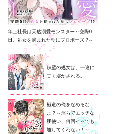
年上社長は天然溺愛モンスター～交際0
日、処女を摘まれた朝にプロポーズ!?～
鉄壁の処女は、一途に
甘く溶かされる。
極道の俺をなめるな
よ？～淫らでエッチな
腰使い、何回イッても
離してくれない！～