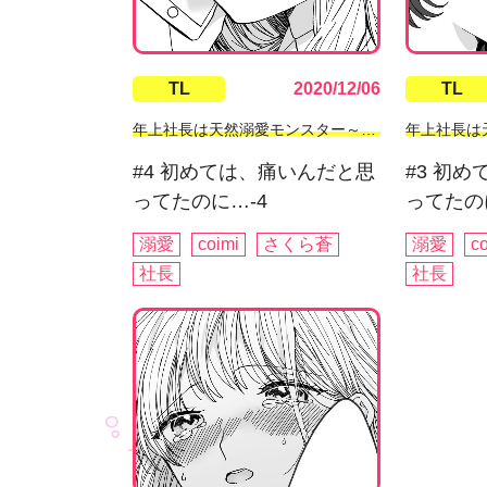
TL
2020/12/06
TL
年上社長は天然溺愛モンスター～交際0日、処女を摘まれた朝にプロポーズ!?～
#4 初めては、痛いんだと思
#3 初
ってたのに…-4
ってたの
溺愛
coimi
さくら蒼
溺愛
c
社長
社長