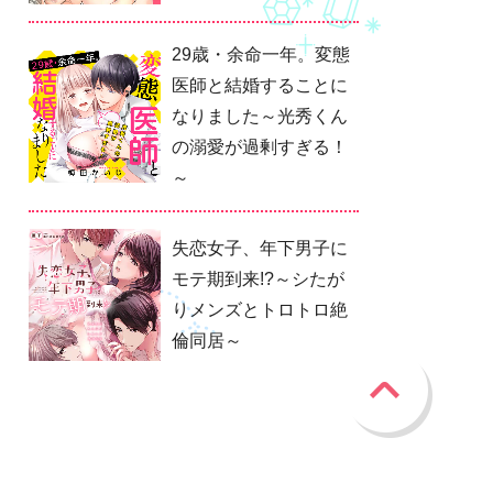
29歳・余命一年。変態
医師と結婚することに
なりました～光秀くん
の溺愛が過剰すぎる！
～
失恋女子、年下男子に
モテ期到来!?～シたが
りメンズとトロトロ絶
倫同居～