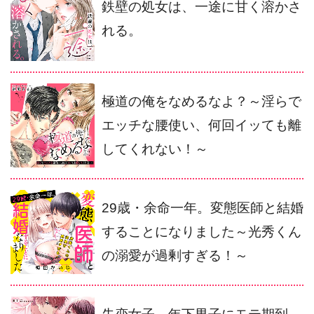
鉄壁の処女は、一途に甘く溶かさ
れる。
極道の俺をなめるなよ？～淫らで
エッチな腰使い、何回イッても離
してくれない！～
29歳・余命一年。変態医師と結婚
することになりました～光秀くん
の溺愛が過剰すぎる！～