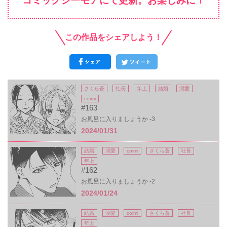
コミックシーモアにて更新。お楽しみに！
この作品をシェアしよう！
さくら蒼
社長
年上
結婚
溺愛
coimi
#163
お風呂に入りましょうか -3
2024/01/31
結婚
溺愛
coimi
さくら蒼
社長
年上
#162
お風呂に入りましょうか -2
2024/01/24
結婚
溺愛
coimi
さくら蒼
社長
年上