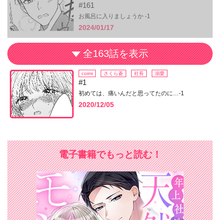
#161
お風呂に入りましょうか -1
2024/01/17
全163話を表示
coimi
さくら蒼
社長
溺愛
#1
初めては、痛いんだと思ってたのに…-1
2020/12/05
電子書籍でもっと読む！