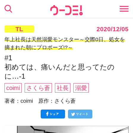
TL
2020/12/05
年上社長は天然溺愛モンスター～交際0日、処女を
摘まれた朝にプロポーズ!?～
#1
初めては、痛いんだと思ってたの
に…-1
coimi
さくら蒼
社長
溺愛
著者：coimi 原作：さくら蒼