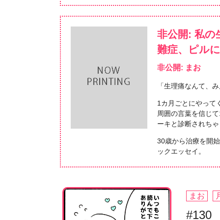
非公開: 私
難症、ピルに
非公開: まお
「生理痛なんて、み
1カ月ごとにやって
周囲の言葉を信じて
ーキと診断されちゃっ
30歳から治療を開
ックエッセイ。
まお
#130