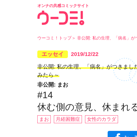
オンナの共感コミックサイト
ウーコミ！トップ
非公開: 私の生理、「病名」
エッセイ
2019/12/22
非公開: 私の生理、「病名」がつきま
みたら～
非公開: まお
#14
休む側の意見、休まれ
まお
月経困難症
女性のカラダ