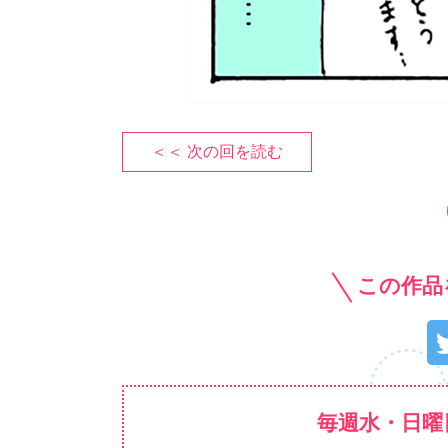
＜＜ 次の回を読む
この作品
毎週水・日曜