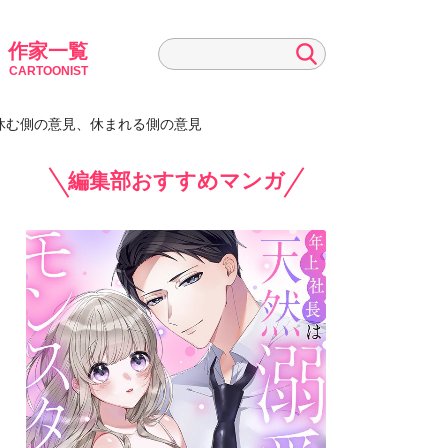
作家一覧
CARTOONIST
休む側の意見、休まれる側の意見
編集部おすすめマンガ