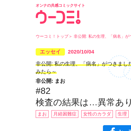
オンナの共感コミックサイト
ウーコミ！トップ
非公開: 私の生理、「病名」
エッセイ
2020/10/04
非公開: 私の生理、「病名」がつきま
みたら～
非公開: まお
#82
検査の結果は…異常あり
まお
月経困難症
女性のカラダ
生理