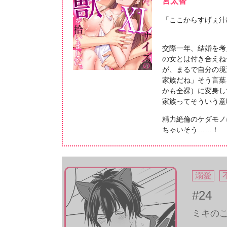
宮太智
「ここからすげぇ汁
交際一年、結婚を考
の女とは付き合えね
が、まるで自分の境
家族だね」そう言葉
かも全裸）に変身し
家族ってそういう
精力絶倫のケダモノ
ちゃいそう……！
溺愛
#24
ミキのこ