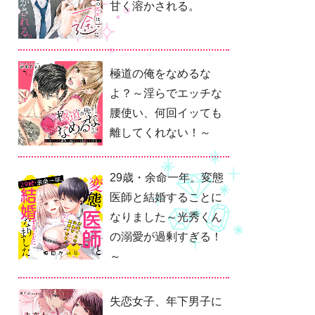
甘く溶かされる。
極道の俺をなめるな
よ？～淫らでエッチな
腰使い、何回イッても
離してくれない！～
29歳・余命一年。変態
医師と結婚することに
なりました～光秀くん
の溺愛が過剰すぎる！
～
失恋女子、年下男子に