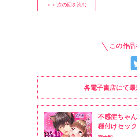
＜＜ 次の回を読む
この作品
各電子書店にて最
不感症ちゃん
種付けセッ