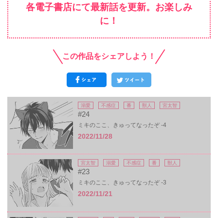
各電子書店にて最新話を更新。お楽しみ
に！
この作品をシェアしよう！
溺愛
不感症
番
獣人
宮太智
#24
ミキのここ、きゅってなったぞ -4
2022/11/28
宮太智
溺愛
不感症
番
獣人
#23
ミキのここ、きゅってなったぞ -3
2022/11/21