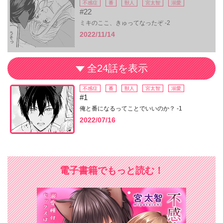
不感症
番
獣人
宮太智
溺愛
#22
ミキのここ、きゅってなったぞ -2
2022/11/14
全24話を表示
不感症
番
獣人
宮太智
溺愛
#1
俺と番になるってことでいいのか？ -1
2022/07/16
電子書籍でもっと読む！