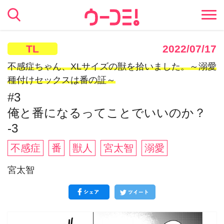
TL
2022/07/17
不感症ちゃん、XLサイズの獣を拾いました。～溺愛
種付けセックスは番の証～
#3
俺と番になるってことでいいのか？
-3
不感症
番
獣人
宮太智
溺愛
宮太智