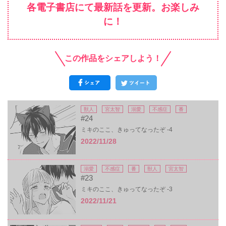
各電子書店にて最新話を更新。お楽しみ
に！
この作品をシェアしよう！
獣人
宮太智
溺愛
不感症
番
#24
ミキのここ、きゅってなったぞ -4
2022/11/28
溺愛
不感症
番
獣人
宮太智
#23
ミキのここ、きゅってなったぞ -3
2022/11/21