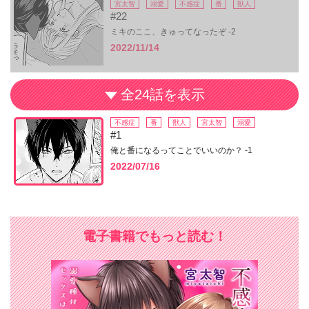
宮太智
溺愛
不感症
番
獣人
#22
ミキのここ、きゅってなったぞ -2
2022/11/14
全24話を表示
不感症
番
獣人
宮太智
溺愛
#1
俺と番になるってことでいいのか？ -1
2022/07/16
電子書籍でもっと読む！