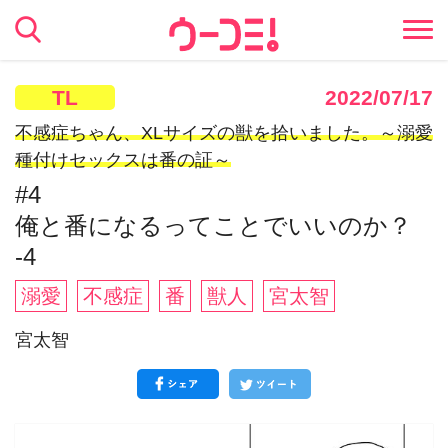
TL
2022/07/17
不感症ちゃん、XLサイズの獣を拾いました。～溺愛
種付けセックスは番の証～
#4
俺と番になるってことでいいのか？
-4
溺愛
不感症
番
獣人
宮太智
宮太智